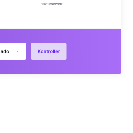
navneservere
gado
Kontroller