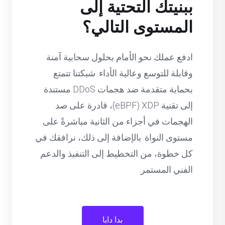
ببنيتك التحتية إلى
المستوى التالي؟
ادفع عملك نحو الأمام بحلول سحابية آمنة
وقابلة للتوسع وعالية الأداء. شبكتنا تتمتع
بحماية متقدمة ضد هجمات DDoS مستندة
إلى تقنية XDP ‏(eBPF)، قادرة على صد
الهجمات في أجزاء من الثانية مباشرةً على
مستوى النواة. بالإضافة إلى ذلك، نرافقك في
كل خطوة، من التخطيط إلى التنفيذ والدعم
الفني المستمر.
بدا دابا