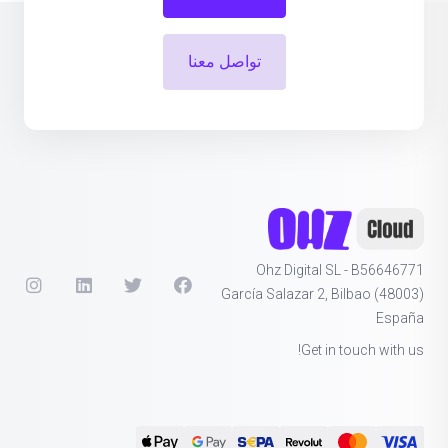
تواصل معنا
Ohz Digital SL - B56646771
García Salazar 2, Bilbao (48003)
España
Get in touch with us!