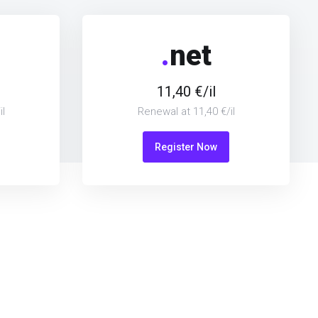
.
net
11,40 €/il
l
Renewal at 11,40 €/il
Register Now