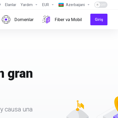
Elanlar
Yardım
EUR
Azerbaijani
Domenlər
Fiber və Mobil
Giriş
n gran
 y causa una