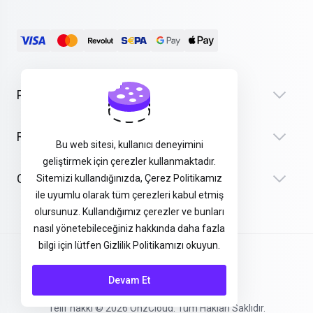
Products
Recursos
Bu web sitesi, kullanıcı deneyimini
geliştirmek için çerezler kullanmaktadır.
Company
Sitemizi kullandığınızda, Çerez Politikamız
ile uyumlu olarak tüm çerezleri kabul etmiş
olursunuz. Kullandığımız çerezler ve bunları
nasıl yönetebileceğiniz hakkında daha fazla
bilgi için lütfen Gizlilik Politikamızı okuyun.
Şartlar ve Koşullar
Devam Et
Telif hakkı © 2026 OhzCloud. Tüm Hakları Saklıdır.