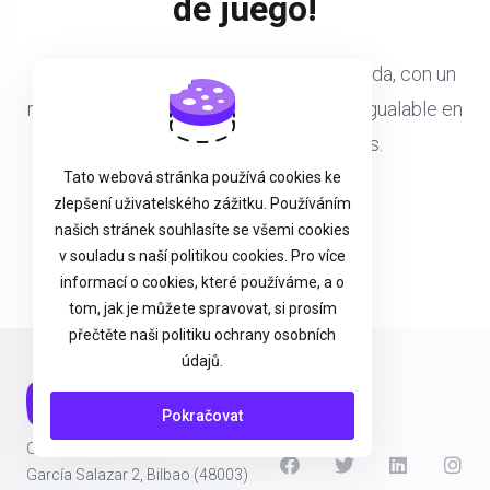
de juego!
Disfruta de una experiencia de juego fluida, con un
rendimiento mejorado y una fiabilidad inigualable en
tus títulos multijugador favoritos.
Tato webová stránka používá cookies ke
zlepšení uživatelského zážitku. Používáním
Contrata tu GameServer
našich stránek souhlasíte se všemi cookies
v souladu s naší politikou cookies. Pro více
informací o cookies, které používáme, a o
tom, jak je můžete spravovat, si prosím
přečtěte naši politiku ochrany osobních
údajů.
Pokračovat
Ohz Digital SL - B56646771
García Salazar 2, Bilbao (48003)