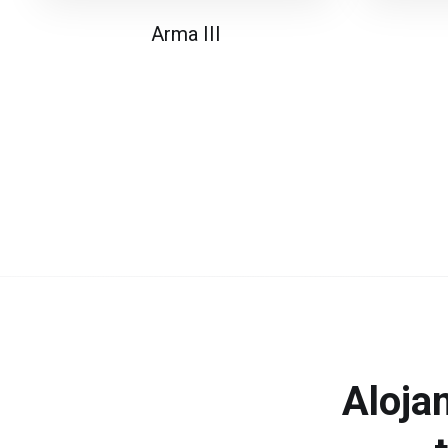
Arma III
Aloja