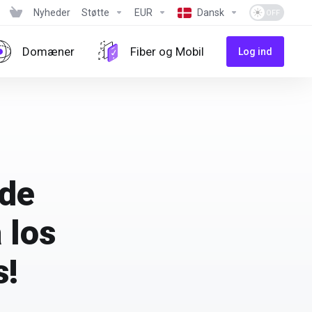
Nyheder
Støtte
EUR
Dansk
Domæner
Fiber og Mobil
Log ind
 de
 los
s!