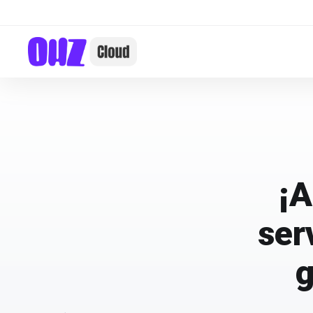
¡A
ser
g