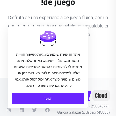
de juego!
Disfruta de una experiencia de juego fluida, con un
rendimiento mejorado y una fiabilidad inigualable en
tus títulos multijugador favoritos.
Contrata tu GameServer
אתר זה עושה שימוש בעוגיות לשיפור חוויית
המשתמש. על ידי שימוש באתר שלנו, אתה
מסכים לכל העוגיות בהתאם למדיניות העוגיות
שלנו. לפרטים נוספים לגבי העוגיות בהן אנו
עושים שימוש וכיצד אתה יכול לנהל אותן, אנא
קרא את מדיניות הפרטיות שלנו.
המשך
Ohz Digital SL - B56646771
García Salazar 2, Bilbao (48003)